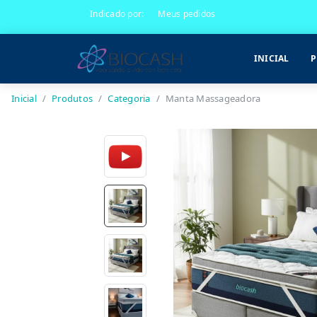
Indicado por:
Meus pedidos
INICIAL
P
Inicial
Produtos
Categoria
Manta Massageadora