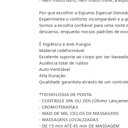
- Nem muito duro, nem muito mole, a espum
Por que escolher a Espuma Especial Densid
Experimente o conforto incomparável e a 
Somos a escolha confiável para uma noite d
descanso, enquanto nossos padrões de exce
É higiênico e Anti-Fungos
Material indeformável
Excelente suporte ao corpo por ser basead
Ausência total de ruídos
Auto-Ventilável
Alta Duração
Qualidade garantida através de um contro
*TECNOLOGIA DE PONTA.
- CONTROLE SPA OU ZEN (Último Lançamen
- CROMOTERAPIAS
- MAIS DE MIL CICLOS DE MASSAGENS
- MASSAGENS LOCALIZADAS
- DE 15 min ATÉ 45 min DE MASSAGEM