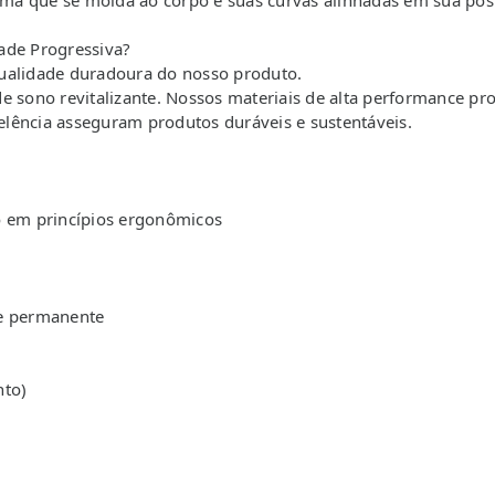
a que se molda ao corpo e suas curvas alinhadas em sua posi
ade Progressiva?
qualidade duradoura do nosso produto.
e sono revitalizante. Nossos materiais de alta performance pr
lência asseguram produtos duráveis e sustentáveis.
o em princípios ergonômicos
le permanente
to)