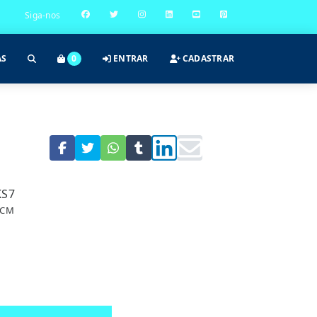
Siga-nos
AS
0
ENTRAR
CADASTRAR
KS7
7CM