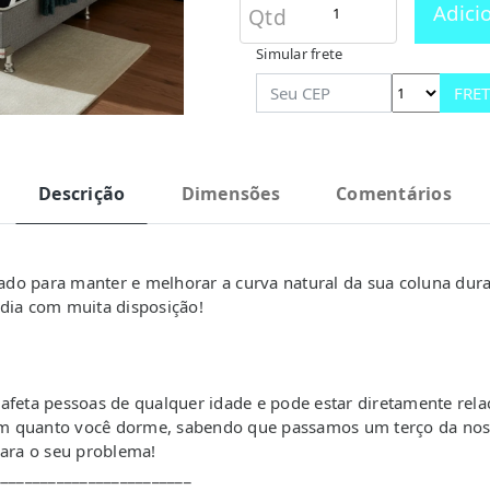
Adici
Qtd
Simular frete
FRET
Descrição
Dimensões
Comentários
do para manter e melhorar a curva natural da sua coluna duran
 dia com muita disposição!
 afeta pessoas de qualquer idade e pode estar diretamente re
m quanto você dorme, sabendo que passamos um terço da nos
para o seu problema!
_________________________