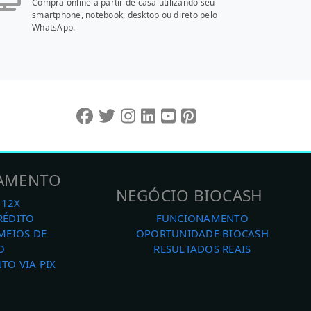
Compra online a partir de casa utilizando seu
smartphone, notebook, desktop ou direto pelo
WhatsApp.
GAMENTO
NEGÓCIO BIOCASH
 12X
RÉDITO
FUNCIONAMENTO
MEIOS DE
OPORTUNIDADE BIOCASH
O
RESULTADOS REAIS
TO VIA PIX