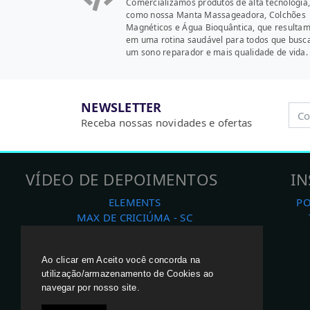
Comercializamos produtos de alta tecnologia,
como nossa Manta Massageadora, Colchões
Magnéticos e Água Bioquântica, que resulta
em uma rotina saudável para todos que bus
um sono reparador e mais qualidade de vida.
NEWSLETTER
Receba nossas novidades e ofertas
VÍDEO DE DEPOIMENTOS
IN
ELEMENTS
PO
MAX DE CRICIÚMA - SC
SILVIO DE TAMARANA - PR
JÓ DE LONDRINA - PR
Ao clicar em Aceito você concorda na
BRASILINA DE TAMARANA - PR
utilização/armazenamento de Cookies ao
navegar por nosso site.