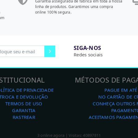
Garantia assegurada de fábrica em toda a nossa
linha de produtos. Garantimos uma compra
m
online 100% segura.
cam
SIGA-NOS
Redes sociais
STITUCIONAL
MÉTODOS DE PA
LÍTICA DE PRIVACIDADE
PAGUE EM ATÉ
TROCA E DEVOLUÇÃO
NO CARTÃO DE C
TERMOS DE USO
CONHEÇA OUTROS 
GARANTIA
PAGAMENT
RASTREAR
ACEITAMOS PAGAMEN
3 online agora | Visitas: 40897811