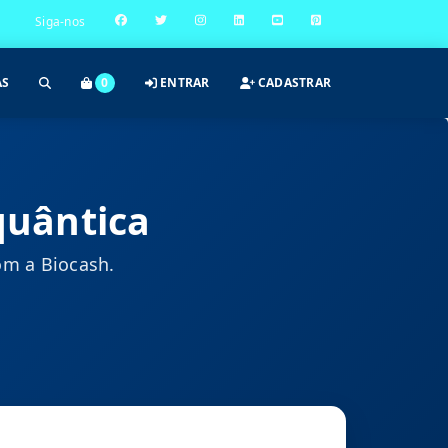
Siga-nos
AS
0
ENTRAR
CADASTRAR
quântica
om a Biocash.